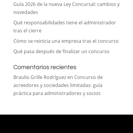
Guía 2026 de la nueva Ley Concursal: cambios y
novedades
Qué responsabilidades tiene el administrador
tras el cierre
Cómo se reinicia una empresa tras el concurso
Qué pasa después de finalizar un concurso
Comentarios recientes
Braulio Grille Rodríguez
en
Concurso de
acreedores y sociedades limitadas: guía
práctica para administradores y socios