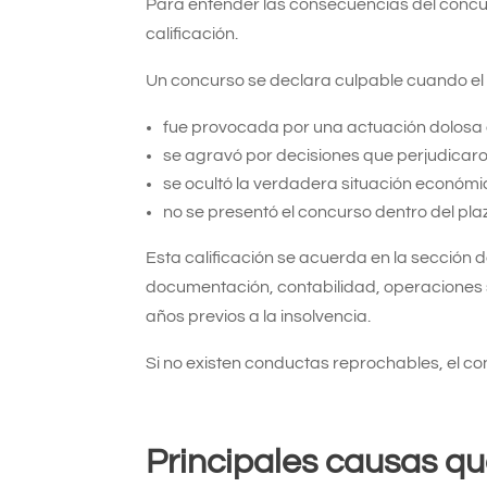
Para entender las consecuencias del concu
calificación.
Un concurso se declara culpable cuando el 
fue provocada por una actuación dolosa 
se agravó por decisiones que perjudicar
se ocultó la verdadera situación económi
no se presentó el concurso dentro del plaz
Esta calificación se acuerda en la sección d
documentación, contabilidad, operaciones 
años previos a la insolvencia.
Si no existen conductas reprochables, el con
Principales causas q