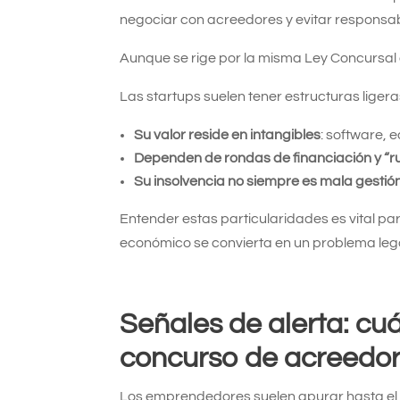
negociar con acreedores y evitar responsab
Aunque se rige por la misma Ley Concursal q
Las startups suelen tener estructuras ligera
Su valor reside en intangibles
: software, 
Dependen de rondas de financiación y “
Su insolvencia no siempre es mala gestió
Entender estas particularidades es vital pa
económico se convierta en un problema lega
Señales de alerta: cu
concurso de acreedore
Los emprendedores suelen apurar hasta el ú